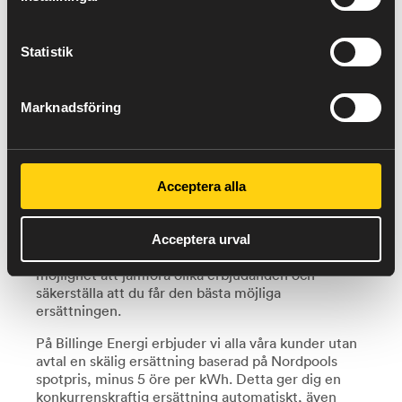
konsumtion hos oss när vi köper din produktion!
Statistik
Marknadsföring
Mottagningsplikt
Sedan sommaren 2023 är elhandelsföretag, som
enligt lag måste ta emot din överskottsproduktion,
skyldiga att ge dig en skälig ersättning även om du
Acceptera alla
inte har ett specifikt avtal med dem.
Konsumenternas Energimarknadsbyrå
rekommenderar dock att du ingår ett avtal för
Acceptera urval
försäljning av din produktion. Detta ger dig
möjlighet att jämföra olika erbjudanden och
säkerställa att du får den bästa möjliga
ersättningen.
På Billinge Energi erbjuder vi alla våra kunder utan
avtal en skälig ersättning baserad på Nordpools
spotpris, minus 5 öre per kWh. Detta ger dig en
konkurrenskraftig ersättning automatiskt, även