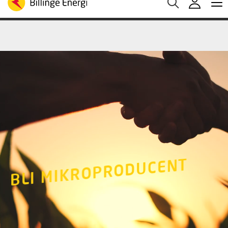
Medelspotpris (1/08-8/08 (SE3):
Spotpris just nu:
2
Aktuella elpriser
28.06 öre/kWh
öre/kWh
BLI MIKROPRODUCENT