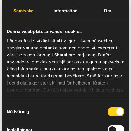
Timprisersättning (avslutas 31/12-2025)
Samtycke
Information
Om
Spotersättning (Från och med 1/1-2026)
Denna webbplats använder cookies
För villkor se våra
avtalsvillkor och blanketter
För oss är det viktigt att allt vi gör – även på webben –
speglar samma omtanke som den energi vi levererar till
Pris för överskottsel som överstiger din inköpsvolym: spotpris –
2.00 öre / kWh, regleras på årsbasis
våra hem och företag i Skaraborg varje dag. Därför
använder vi cookies som hjälper oss att göra upplevelsen
Vem kan bli mikroproducent?
kring information, marknadsföring och upplevelse på
hemsidan bättre för dig som besökare. Små förbättringar
För att kunna sälja din egenproducerade el som
i det digitala ger stor skillnad för helheten.
Kraften
mikroproducent och få skattereduktion så får du
kommer härifrån.
Du väljer själv vad du vill dela med oss,
inte sälja fler kilowattimmar per år än du köper. Din
såklart – och du hittar mer information om hur vi
anläggning får inte heller vara större än 43,5
använder cookies
här
.
kilowatt och du får inte ha en större mätarsäkring
Samtyckesval
än 63A.
Nödvändig
Hos oss ser vi positivt på lokal samverkan och
därför ser vi det som självklart att du köper din
Inställningar