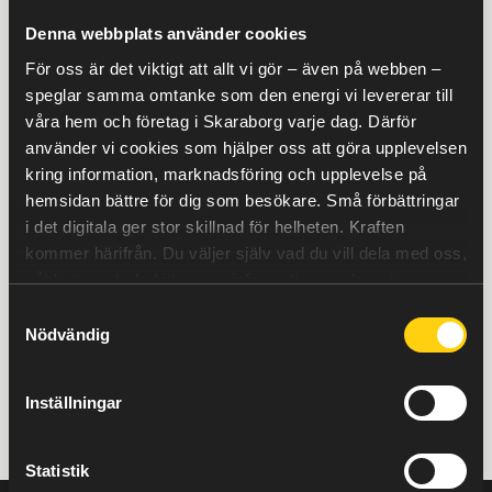
Töreboda, Götene och resten av Skaraborg. Och lite
Denna webbplats använder cookies
till.
För oss är det viktigt att allt vi gör – även på webben –
speglar samma omtanke som den energi vi levererar till
Orolig för vad elen kostar i vinter? → Vintersäkra
våra hem och företag i Skaraborg varje dag. Därför
ditt elpris
använder vi cookies som hjälper oss att göra upplevelsen
kring information, marknadsföring och upplevelse på
hemsidan bättre för dig som besökare. Små förbättringar
i det digitala ger stor skillnad för helheten.
Kraften
kommer härifrån.
Du väljer själv vad du vill dela med oss,
såklart – och du hittar mer information om hur vi
använder cookies
här
.
Samtyckesval
Nödvändig
Inställningar
Statistik