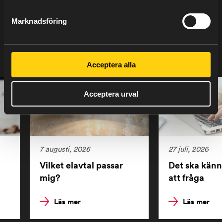
Marknadsföring
SENASTE NYTT
Acceptera alla
Acceptera urval
7 augusti, 2026
27 juli, 2026
Vilket elavtal passar
Det ska känn
g
mig?
att fråga
Läs mer
Läs mer