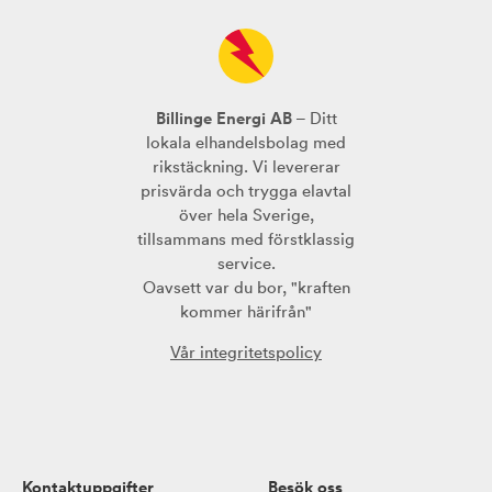
Billinge Energi AB
– Ditt
lokala elhandelsbolag med
rikstäckning. Vi levererar
prisvärda och trygga elavtal
över hela Sverige,
tillsammans med förstklassig
service.
Oavsett var du bor, "kraften
kommer härifrån"
Vår integritetspolicy
Kontaktuppgifter
Besök oss