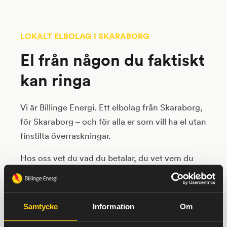
LOKALT ELBOLAG I SKARABORG
El från någon du faktiskt
kan ringa
Vi är Billinge Energi. Ett elbolag från Skaraborg,
för Skaraborg – och för alla er som vill ha el utan
finstilta överraskningar.
Hos oss vet du vad du betalar, du vet vem du
pratar med och du vet att det finns en människa
i andra änden när du ringer. Det har alltid varit
vår grej, och det tänker vi hålla fast vid.
Samtycke
Information
Om
Vi finns i Skövde, Lidköping, Skara, Tibro, Mariestad,