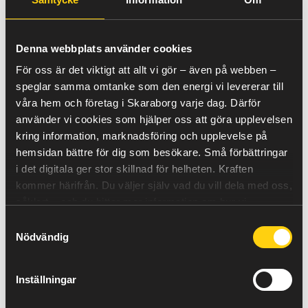
tecknas i elområde 3
Aktuella elpriser kan du se här!
Denna webbplats använder cookies
För oss är det viktigt att allt vi gör – även på webben –
speglar samma omtanke som den energi vi levererar till
våra hem och företag i Skaraborg varje dag. Därför
Lägenhet
Litet hus
använder vi cookies som hjälper oss att göra upplevelsen
2 000 kWh/år
5 000 kWh/år
kring information, marknadsföring och upplevelse på
hemsidan bättre för dig som besökare. Små förbättringar
i det digitala ger stor skillnad för helheten.
Kraften
kommer härifrån.
Du väljer själv vad du vill dela med oss,
Hus
Stort hus
såklart – och du hittar mer information om hur vi
20 000 kWh/år
40 000 kWh/år
använder cookies
här
.
Samtyckesval
Nödvändig
ANGE MANUELLT
Inställningar