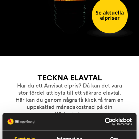
TECKNA ELAVTAL
Har du ett Anvisat elpris? Då kan det vara
stor fördel att byta till ett säkrare elavtal.
Här kan du genom några få klick få fram en
uppskattad månadskostnad på din
elförbrukning.
Börja med att välja en ungefärlig
årsförbrukning på ditt boende.
Våra fasta och mixade elpriser kan endast
Samtycke
Information
Om