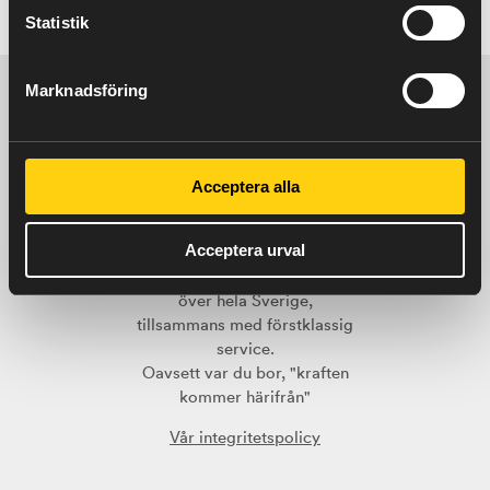
Statistik
Marknadsföring
Acceptera alla
Billinge Energi AB
– Ditt
lokala elhandelsbolag med
Acceptera urval
rikstäckning. Vi levererar
prisvärda och trygga elavtal
över hela Sverige,
tillsammans med förstklassig
service.
Oavsett var du bor, "kraften
kommer härifrån"
Vår integritetspolicy