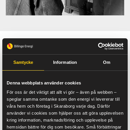
Personligt och engagerat
”Att arbeta med energitjänster är både spännande och
Samtycke
Information
Om
utmanande, behoven är olika hos varje kund vilket ger
möjligheter att fördjupa mig i verksamheten och dess
helhets behov för att komma fram till den bästa
Denna webbplats använder cookies
energilösningen”
För oss är det viktigt att allt vi gör – även på webben –
Jag heter Gustav Löfving och arbetar med
speglar samma omtanke som den energi vi levererar till
energilösningar här på Billinge Energi, ett område som
våra hem och företag i Skaraborg varje dag. Därför
jag verkligen brinner för! Är ni intresserade av att prata
använder vi cookies som hjälper oss att göra upplevelsen
energilösningar för just er verksamhet kontaktar ni mig
så bokar vi ett förutsättningslöst möte!
kring information, marknadsföring och upplevelse på
hemsidan bättre för dig som besökare. Små förbättringar