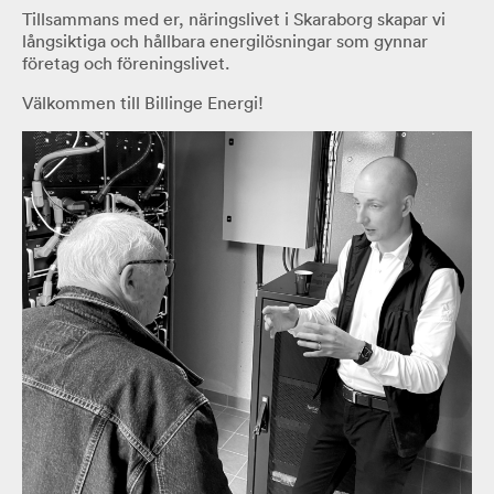
Tillsammans med er, näringslivet i Skaraborg skapar vi
långsiktiga och hållbara energilösningar som gynnar
företag och föreningslivet.
Välkommen till Billinge Energi!