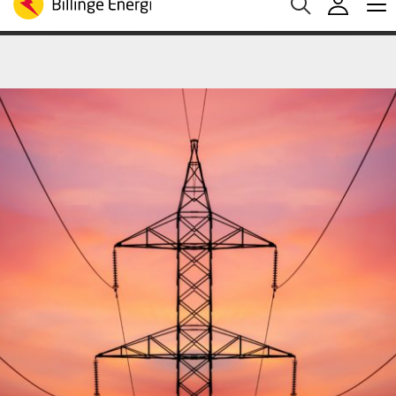
Medelspotpris (1/08-7/08 (SE3):
Spotpris just nu:
20
Aktuella elpriser
30.93 öre/kWh
öre/kWh