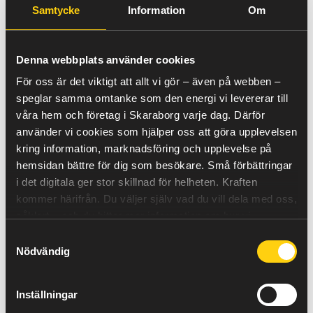
vind- och solkraft. När produktionen är hög och
Samtycke
Information
Om
efterfrågan låg pressas priset ned.
Samtidigt gjorde förändringar i marknadsreglerna att
priset kunde svänga snabbare än tidigare. För den som
Denna webbplats använder cookies
har timprisavtal eller följer spotpriset märktes detta
För oss är det viktigt att allt vi gör – även på webben –
tydligt.
speglar samma omtanke som den energi vi levererar till
Volatilitet blev ett nyckelord under året.
våra hem och företag i Skaraborg varje dag. Därför
Elpriset i början av 2026 – signaler
använder vi cookies som hjälper oss att göra upplevelsen
kring information, marknadsföring och upplevelse på
om fortsatt rörelse
hemsidan bättre för dig som besökare. Små förbättringar
i det digitala ger stor skillnad för helheten.
Kraften
Inledningen av 2026 visade snabbt att marknaden
kommer härifrån.
Du väljer själv vad du vill dela med oss,
fortfarande är känslig.
såklart – och du hittar mer information om hur vi
Under januari steg elpriserna jämfört med december
använder cookies
här
.
2025 i samtliga elområden. Det berodde på en
Samtyckesval
kombination av kallare väder med högre efterfrågan,
Nödvändig
perioder med lägre vindkraftsproduktion samt lägre
nivåer i vattenmagasinen än normalt.
Den här typen av väderberoende variation är svår att
Inställningar
förutse exakt, men den visar att prisrörelserna inte var