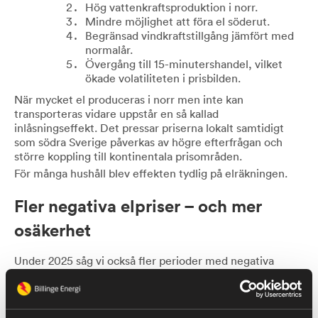
Hög vattenkraftsproduktion i norr.
Mindre möjlighet att föra el söderut.
Begränsad vindkraftstillgång jämfört med
normalår.
Övergång till 15-minutershandel, vilket
ökade volatiliteten i prisbilden.
När mycket el produceras i norr men inte kan
transporteras vidare uppstår en så kallad
inlåsningseffekt. Det pressar priserna lokalt samtidigt
som södra Sverige påverkas av högre efterfrågan och
större koppling till kontinentala prisområden.
För många hushåll blev effekten tydlig på elräkningen.
Fler negativa elpriser – och mer
osäkerhet
Under 2025 såg vi också fler perioder med negativa
elpriser. Det innebär att marknadspriset tillfälligt låg
under noll kronor per kilowattimme.
Det här blir vanligare i ett energisystem med mycket