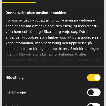
meningsfull fritid. Därför
sponsrar vi föreningar och
verksamheter som gör
Denna webbplats använder cookies
skillnad i vårt närområde.
För oss är det viktigt att allt vi gör – även på webben –
Vi stöttar allt från lokala idrottsföreningar och
speglar samma omtanke som den energi vi levererar till
ungdomsverksamheter till kulturföreningar och
våra hem och företag i Skaraborg varje dag. Därför
organisationer som arbetar med sociala insatser. Det kan
använder vi cookies som hjälper oss att göra upplevelsen
handla om elitverksamhet som skapar stolthet i reg
ionen, men lika gärna om knatteidrott, musik, teater
kring information, marknadsföring och upplevelse på
eller initiativ som ger barn, unga och utsatta grupper en
hemsidan bättre för dig som besökare. Små förbättringar
trygg plats att växa på.
i det digitala ger stor skillnad för helheten.
Kraften
kommer härifrån.
Du väljer själv vad du vill dela med oss,
såklart – och du hittar mer information om hur vi
använder cookies
här
.
Hur kan vi bidra i er verksamhet?
Samtyckesval
Nödvändig
För oss är föreningslivet en viktig del av det som
gör Skaraborg levande. Många engagerar sig som
Inställningar
aktiva, ledare, föräldrar eller supportrar,
och tillsammans skapar föreningarna gemenskap
och framtidstro i hela regionen.