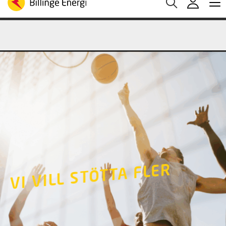
Medelspotpris (1/08-7/08 (SE3):
Spotpris just nu:
3
Aktuella elpriser
30.93 öre/kWh
öre/kWh
VI VILL STÖTTA FLER