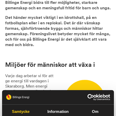
Billinge Energi bidra till fler möjligheter, starkare
gemenskap och en meningsfull fritid för barn och unga.
Det händer mycket viktigt i en idrottshall, på en
fotbollsplan eller i en replokal. Det är där vänskap
formas, självförtroende byggs och människor hittar
gemenskap. Föreningslivet betyder mycket för många,
och för oss på Billinge Energi är det självklart att vara
med och bidra.
Miljöer för människor att växa i
Varje dag arbetar vi för att
ge energi till vardagen i
Skaraborg. Men energi
handlar om mer än el och
värme. Det handlar också
om att skapa möjligheter för
människor att utvecklas,
Samtycke
Information
Om
känna trygghet och ha en