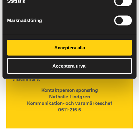
Statistik
Det vill vi fortsätta vara med och stärka.
Vi vet också att behoven ser olika ut från förening
Marknadsföring
till förening. Kanske behövs nya redskap, stöd till
en aktivitet eller hjälp att utveckla verksamheten
vidare. Oavsett vad just ni behöver,
vill vi gärna höra mer om vad ni gör och hur vi kan
Acceptera alla
bidra.
Driver du en förening i Skaraborg eller
Acceptera urval
vill veta mer om vårt sponsringsarbete?
Hör gärna av dig till oss så ser vi vad vi kan skapa
tillsammans.
Kontaktperson sponsring
Nathalie Lindgren
Kommunikation- och varumärkeschef
0511-215 5