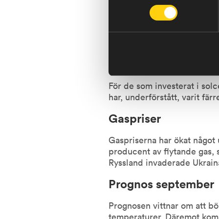
kärnkraftreaktor, fick ett k
Dessutom gick tre andra kär
underhållningsarbeten. Det 
augusti.
Solceller
För de som investerat i sol
har, underförstått, varit fä
Gaspriser
Gaspriserna har ökat något 
producent av flytande gas, 
Ryssland invaderade Ukrain
Prognos september
Prognosen vittnar om att b
temperaturer. Däremot komme