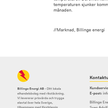
temperaturen sjunker komme
månaden.
//Marknad, Billinge energi
Kontaktu
Kundservic
Billinge Energi AB
– Ditt lokala
E-post:
inf
elhandelsbolag med rikstäckning.
Vi levererar prisvärda och trygga
Billinge En
elavtal över hela Sverige,
tillsammans med förstklassig
Sven Adolf