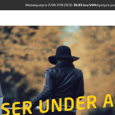
Medelspotpris (1/08-7/08 (SE3):
30.93 öre/kWh
Spotpris jus
R
T