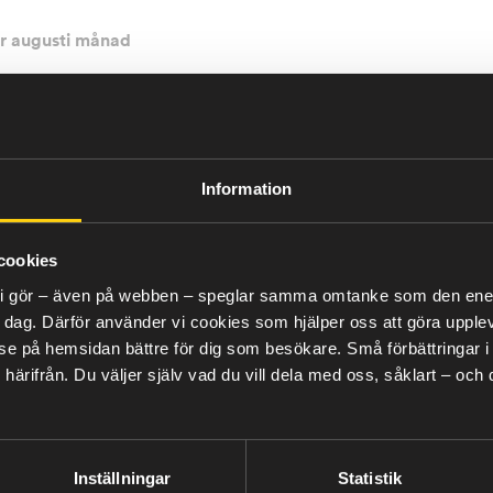
er augusti månad
d de lägsta elpriserna på två år för södra
ikvärdiga nivåer, dock med stor prisvaria
nspriser tillkom i samband med ovädret 
Information
strukturen på vissa ställen.
löt månad, men det innebar ljusglimtar kopplade till 
cookies
edfört välfyllda vattenkraftmagasin och därmed gott h
lt vi gör – även på webben – speglar samma omtanke som den energ
lerbara vattenkraften är en oerhört viktig faktor när de
 dag. Därför använder vi cookies som hjälper oss att göra upplev
kan det komma att bli en nyckel till att undvika kraftiga
 på hemsidan bättre för dig som besökare. Små förbättringar i de
härifrån.
Du väljer själv vad du vill dela med oss, såklart – och
ånaden
 månaden, varit väldigt låga. Däremot blev det en rätt k
Inställningar
Statistik
av en del problem kopplat till kärnkraftverken. Oskarsham