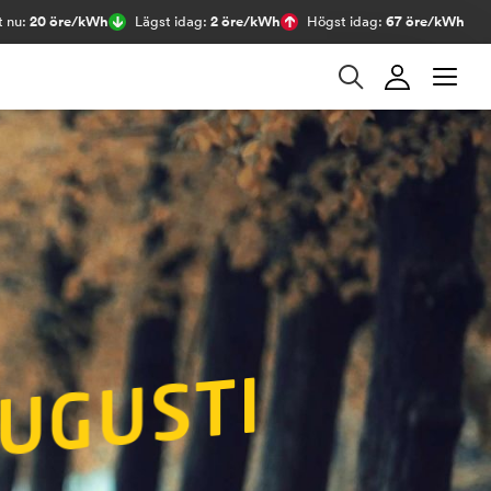
t nu:
20 öre/kWh
Lägst idag:
2 öre/kWh
Högst idag:
67 öre/kWh
L
Å
G
A
E
L
P
I
S
E
R
U
N
D
E
R
A
U
G
U
S
I
M
Å
N
A