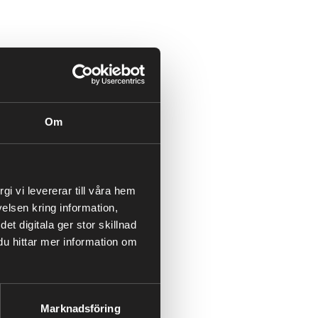
 Sverige fortsatte
tion över månaden.
Hans som orsakade
Om
elmarknaden. Stormen Hans
andlingsutrymme för höst
i vi levererar till våra hem
t kommer till att balansera
elsen kring information,
 spikar i elpriset under
t digitala ger stor skillnad
 du hittar mer information om
raftig ökning under månadens
Marknadsföring
n 3, Sveriges största