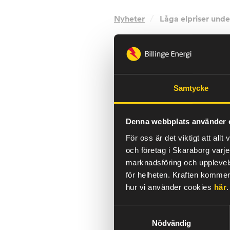
/
Nyheter
Låga elpriser und
Efter en julimånad me
augusti på ungefär l
Augustis lägsta dyg
Samtycke
stora skador på infra
Augusti var en blåsig och b
Denna webbplats använder 
med riklig nederbörd har m
För oss är det viktigt att al
och vinter. Eftersom den reg
och företag i Skaraborg varje
det nordiska energisystemet 
marknadsföring och upplevelse
vintern.
för helheten.
Kraften kommer 
hur vi använder cookies
här
.
Prisbilden under m
Samtyckesval
Priserna har, sett till hela
Nödvändig
sista dygn, dels till följd 