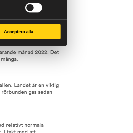
tinmässigt test av en ventil.
efter
pacitet under sista veckan i
Acceptera alla
tsvarande månad 2022. Det
r många.
lien. Landet är en viktig
tt rörbunden gas sedan
d relativt normala
 I takt med att