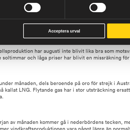
ort produktionsstopp mellan 26 och 28 augusti efter ett ru
nkraftverk i Sverige och Finland med reducerad effekt 
innebar att de tillsammans bara hade drygt halva sin ka
Acceptera urval
cellsproduktion har augusti inte blivit lika bra som mo
rre soltimmar och låga priser har blivit en missräkning fö
under månaden, dels beroende på oro för strejk i Austra
så kallat LNG. Flytande gas har i stor utsträckning ersa
a.
örjan av månaden kommer gå i nederbördens tecken, me
r vindkraftsproduktionen vara något lägre än normalt.