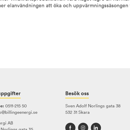
r elanvändningen att öka och uppvärmningssäsongen för
ppgifter
Besök oss
e:
0511-215 50
Sven Adolf Norlings gata 38
o@billingeenergi.se
532 31 Skara
ergi AB
 Norlings gata 35