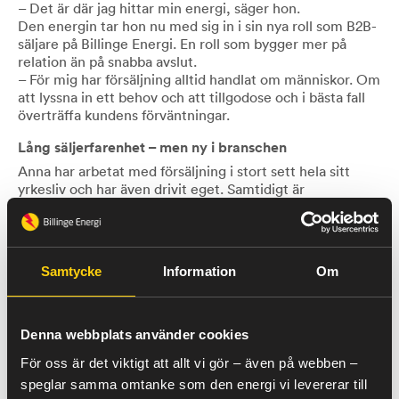
– Det är där jag hittar min energi, säger hon.
Den energin tar hon nu med sig in i sin nya roll som B2B-
säljare på Billinge Energi. En roll som bygger mer på
relation än på snabba avslut.
– För mig har försäljning alltid handlat om människor. Om
att lyssna in ett behov och att tillgodose och i bästa fall
överträffa kundens förväntningar.
Lång säljerfarenhet – men ny i branschen
Anna har arbetat med försäljning i stort sett hela sitt
yrkesliv och har även drivit eget. Samtidigt är
energibranschen helt ny för henne.
– Det känns spännande, absolut. Och det är klart att det
också är en utmaning.
Men det är en komplex och väldigt intressant bransch,
Samtycke
Information
Om
där man nog aldrig blir fullärd, och det är också en del av
det roliga.
– Jag ser en styrka i att vara ny. Jag har inte ärvt gamla
Denna webbplats använder cookies
sanningar, utan går in med öppna ögon.
För oss är det viktigt att allt vi gör – även på webben –
Relationer som håller över tid
speglar samma omtanke som den energi vi levererar till