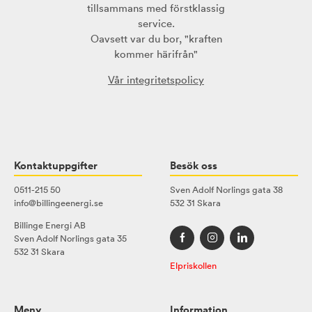
tillsammans med förstklassig
service.
Oavsett var du bor, "kraften
kommer härifrån"
Vår integritetspolicy
Kontaktuppgifter
Besök oss
0511-215 50
Sven Adolf Norlings gata 38
info@billingeenergi.se
532 31 Skara
Billinge Energi AB
Sven Adolf Norlings gata 35
532 31 Skara
Elpriskollen
Meny
Information