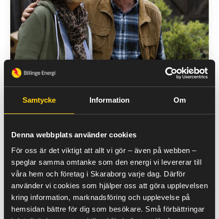
Samtycke
Information
Om
”
Denna webbplats använder cookies
Snart rullar vi iväg i husbilen, men
För oss är det viktigt att allt vi gör – även på webben –
hemmet ska kännas tryggt att lämna.
speglar samma omtanke som den energi vi levererar till
Att ha ett elbolag som känner trakten
våra hem och företag i Skaraborg varje dag. Därför
och svarar när vi hör av oss betyder
använder vi cookies som hjälper oss att göra upplevelsen
mer än man tror när man är ute på
kring information, marknadsföring och upplevelse på
vägarna. Billinge energi får det att
hemsidan bättre för dig som besökare. Små förbättringar
kännas omhändertaget.