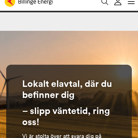
Medelspotpris (1/08-9/08 (SE3):
Spotpris just nu:
0
Aktuella elpriser
25.37 öre/kWh
öre/kWh
Lokalt elavtal, där du
befinner dig
– slipp väntetid, ring
oss!
Vi är stolta över att svara dig på