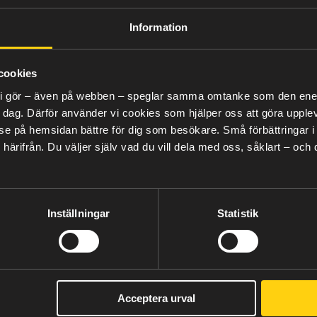
iljö och hållbarhet
Information
cookies
et två väldigt viktiga saker. Vi är en lokal elleverantör, 
stora tillsammans i slutändan. Gemensamt med våra me
lt vi gör – även på webben – speglar samma omtanke som den energ
 vi såväl vår egen som våra kunders inverkan på klimate
 dag. Därför använder vi cookies som hjälper oss att göra upplev
 på hemsidan bättre för dig som besökare. Små förbättringar i de
härifrån.
Du väljer själv vad du vill dela med oss, såklart – och
 som kund hos oss skapa energi som driver utvecklingen
a på!
klimatarbetet
Inställningar
Statistik
 kund, har möjlighet att bidra till den regionala klimat
. Om vi ska klara omställningen för att nå de gemensamm
som ger så låg klimatpåverkan som möjligt, eller ingen a
ål är att vi inte ska ha några nettoutsläpp av växthusgas
Acceptera urval
 är det självklart att vara drivande i den. En del i det är