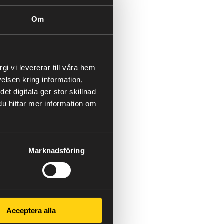
Om
men vi tror på att små
dvetna kunder och
i vi levererar till våra hem
t genom att välja fossilfri
elsen kring information,
t digitala ger stor skillnad
 du hittar mer information om
 av det hållbara samhället
Marknadsföring
omställningen genom att
a klimatmålen, behöver vi
lls.
er år 2025. Vi är en del av
Acceptera alla
 att vi har fler hållbara