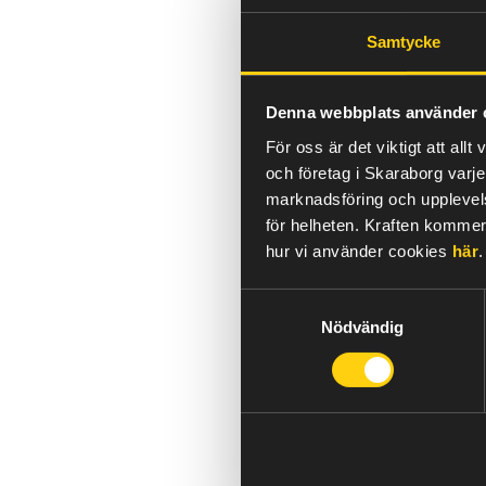
/
Nyheter
Så jobbar vi med m
Samtycke
Denna webbplats använder 
För oss är miljö och hållbarh
gemensamma insatser blir 
För oss är det viktigt att al
samarbetspartners minimerar
och företag i Skaraborg varje
el.
marknadsföring och upplevelse
för helheten.
Kraften kommer 
Vi vill tillsammans med dig
hur vi använder cookies
här
.
framåt. Hoppas du vill häng
Samtyckesval
Fossilfri energi är en del i 
Nödvändig
Du som kund, eller blivande
välja 100% fossilfri energi
använda oss av energikällor 
Sveriges långsiktiga klimatm
den omställningen och för oss