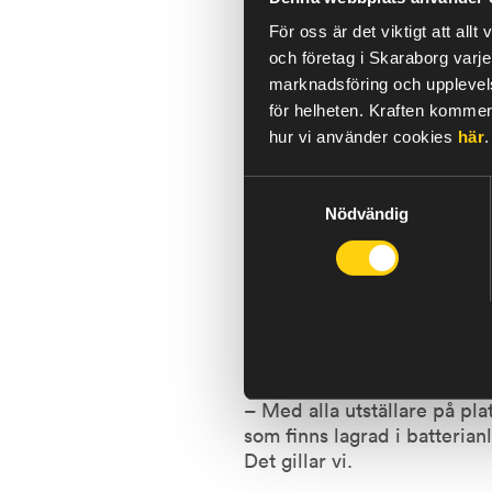
– Vi är glada och stolta öve
För oss är det viktigt att al
som efter bandklippning had
och företag i Skaraborg varje
kombinera solceller och egen
marknadsföring och upplevelse
för helheten.
Kraften kommer 
hur vi använder cookies
här
.
Kapa kostnader effe
Samtyckesval
Nödvändig
– Systemet tar effektivt til
lagrade elen kan sedan använ
för balans- och frekvensregl
du kan kapa såväl elhandels
David Larsson, VD på Jättad
på anläggningen. Och gott n
– Med alla utställare på pla
som finns lagrad i batterian
Det gillar vi.