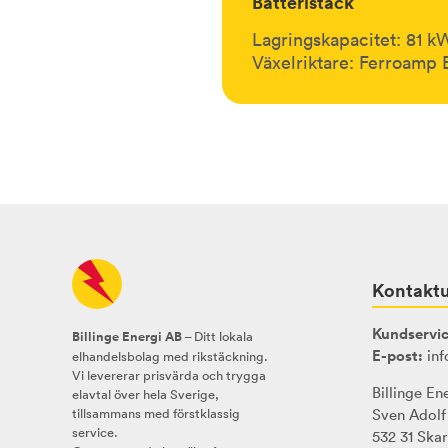
Batteristack
Lagringskapacitet: 81 k
Växelriktare: Ferroamp
Kontaktu
Kundservic
Billinge Energi AB
– Ditt lokala
E-post:
inf
elhandelsbolag med rikstäckning.
Vi levererar prisvärda och trygga
Billinge En
elavtal över hela Sverige,
tillsammans med förstklassig
Sven Adolf
service.
532 31 Ska