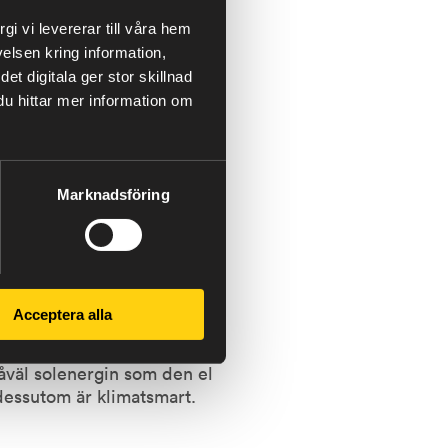
örklarade Gustav Löfving
i vi levererar till våra hem
ra fördelarna med att
elsen kring information,
de.
t digitala ger stor skillnad
 du hittar mer information om
Marknadsföring
gården och för lagring. Den
idare till Svenska Kraftnät
från egen produktion är att
linge Energi.
ingen att det var full snurr
Acceptera alla
såväl solenergin som den el
 dessutom är klimatsmart.