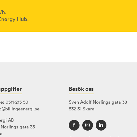
Wh.
 Energy Hub.
ppgifter
Besök oss
e:
0511-215 50
Sven Adolf Norlings gata 38
o@billingeenergi.se
532 31 Skara
ergi AB
 Norlings gata 35
ra