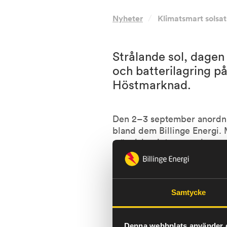
/
Nyheter
Klimatsmart solsat
Strålande sol, dagen 
och batterilagring p
Höstmarknad.
Den 2–3 september anordnade
bland dem Billinge Energi. 
människor intresserade av a
plats.
– Vi hade en strid ström av m
energi, sade Lisa Ekman oc
Samtycke
På lördagen, i strålande sol
som Billinge Energi genomfö
Denna webbplats använder 