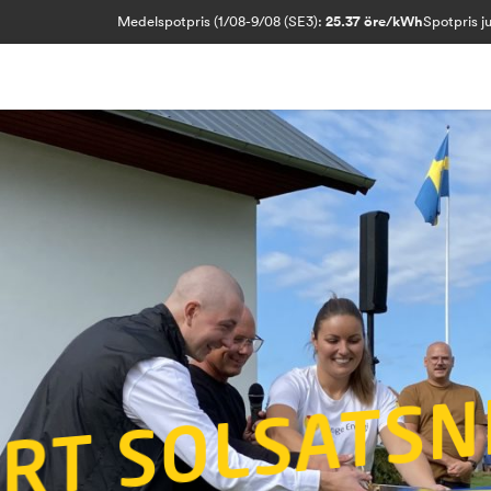
Medelspotpris (1/08-9/08 (SE3):
25.37 öre/kWh
Spotpris j
L
N