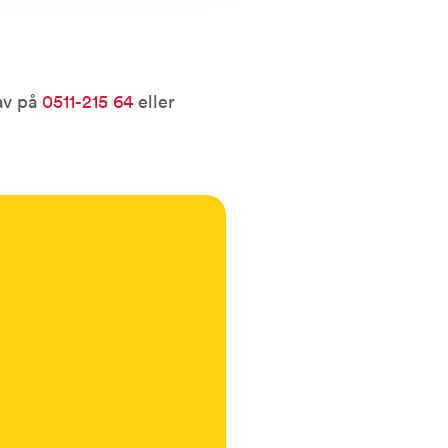
av på
0511-215 64
eller