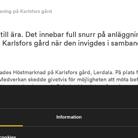
sning på Karlsfors gård
till ära. Det innebar full snurr på anläggn
å Karlsfors gård när den invigdes i samba
s Höstmarknad på Karlsfors gård, Lerdala. På plats fan
Medverkan skedde givetvis för möjligheten att möta bef
tt prata el och energi. Och det blev inte många lugna s
änniskor som ville ställa frågor om el, solceller, priser,
h Johanna Fransson som fanns på plats under lördagen.
Information
, skedde dessutom invigning av gårdens solcells- och ba
rt på uppdrag av Jättadalens Fastighets AB.
cookies