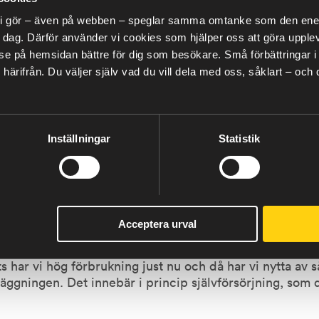
r förtroendet för detta uppdrag. Och även resultatet, f
lt vi gör – även på webben – speglar samma omtanke som den energ
e fullt upp med att visa batterianläggningen och förkla
 dag. Därför använder vi cookies som hjälper oss att göra upplev
 batterilagring för att bli i det närmaste självförsörjan
 på hemsidan bättre för dig som besökare. Små förbättringar i de
härifrån.
Du väljer själv vad du vill dela med oss, såklart – och
ktivt
Inställningar
Statistik
lvara på förnyelsebar el, både för direkt användning på 
das antingen när solen inte skiner eller för att säljas v
ering. En av de främsta fördelarna med att förbruka el 
- som elnätskostnader, underströk Gustav Löfving på Bil
alens Fastighets AB, konstaterade i samband med invign
Acceptera urval
yttjande.
ts har vi hög förbrukning just nu och då har vi nytta av 
läggningen. Det innebär i princip självförsörjning, som