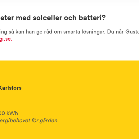
heter med solceller och batteri?
ing så kan han ge råd om smarta lösningar. Du når Gust
gi.se
.
Karlsfors
000 kWh
ergibehovet för gården.