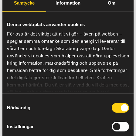
behöva köpa till el ifrån våra grannländer och just nu är
Samtycke
Information
Om
priset på el högt i hela Europa.
Hur drabbas jag som kund?
Denna webbplats använder cookies
-Har du ett rörligt elprisavtal som baseras på spotprisets
För oss är det viktigt att allt vi gör – även på webben –
månadsmedelvärde kommer du märka av ett högre pris
speglar samma omtanke som den energi vi levererar till
per kWh på din nästa faktura.
våra hem och företag i Skaraborg varje dag. Därför
Har du istället ett fast elpris per kWh så fungerar det
precis som tidigare, du betalar ett fast pris per kWh som
använder vi cookies som hjälper oss att göra upplevelsen
du förbrukar.
kring information, marknadsföring och upplevelse på
De personer som påverkas mest just nu är de som har
hemsidan bättre för dig som besökare. Små förbättringar
timdebiterat avtal, alltså de kunder som debiteras för
i det digitala ger stor skillnad för helheten.
Kraften
varje enskild timma på dygnet.
kommer härifrån.
Du väljer själv vad du vill dela med oss,
Hur länge kommer det vara så här höga priser?
såklart – och du hittar mer information om hur vi
använder cookies
här
.
– Eftersom det är en börshandel är det omöjligt att säga,
Samtyckesval
prognoserna tyder på att det kommer vara stadigt högt
Nödvändig
under kommande veckor som minst.
Vart ser jag vilket avtal jag har?
Inställningar