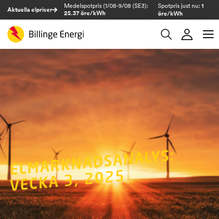
Medelspotpris (1/08-9/08 (SE3):
Spotpris just nu:
1
Aktuella elpriser
25.37 öre/kWh
öre/kWh
EL
MARK
NADSA
NALYS:
VECKA 3, 2025