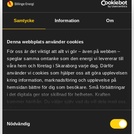
SE1 (Luleå):
Spotpriset ökade med 35 procent, med
ett veckomedel på 66,2 EUR/MWh.
SE2 (Sundsvall):
En liknande ökning på 35 procent
Samtycke
Information
Om
noterades, med ett veckomedel på 66,2 EUR/MWh.
SE3 (Stockholm):
Spotpriset steg med 2 procent, med
ett veckomedel på 77,9 EUR/MWh.
SE4 (Malmö):
En marginell ökning registrerades, med
Denna webbplats använder cookies
ett veckomedel på 78,0 EUR/MWh.
För oss är det viktigt att allt vi gör – även på webben –
Dessa prisökningar kan delvis tillskrivas en fortsatt
speglar samma omtanke som den energi vi levererar till
minskning i vindkraftsproduktionen samt en något lägre
våra hem och företag i Skaraborg varje dag. Därför
tillgänglighet i kärnkraftskapaciteten. Samtidigt
noterades blandade trender på bränslemarknaden, vilket
använder vi cookies som hjälper oss att göra upplevelsen
också kan ha påverkat elpriserna indirekt.
kring information, marknadsföring och upplevelse på
hemsidan bättre för dig som besökare. Små förbättringar
Sammanfattningsvis präglades vecka 3 av fortsatt
i det digitala ger stor skillnad för helheten.
Kraften
stigande elpriser, om än i en lugnare takt än föregående
vecka.
kommer härifrån.
Du väljer själv vad du vill dela med oss,
såklart – och du hittar mer information om hur vi
använder cookies
här
.
Samtyckesval
//Nathalie
Nödvändig