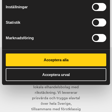
Inställningar
Statistik
Marknadsföring
Acceptera alla
Acceptera urval
Billinge Energi AB
– Ditt
lokala elhandelsbolag med
rikstäckning. Vi levererar
prisvärda och trygga elavtal
över hela Sverige,
tillsammans med förstklassig