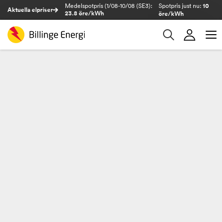
Medelspotpris (1/08-10/08 (SE3):
Spotpris just nu:
10
Aktuella elpriser
23.8 öre/kWh
öre/kWh