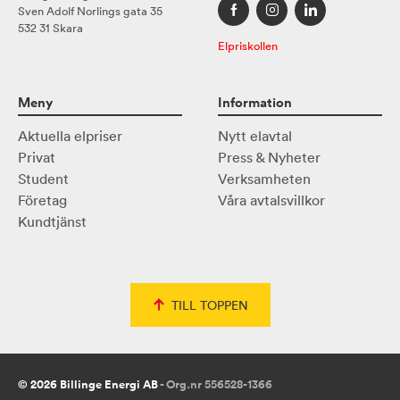
Sven Adolf Norlings gata 35
532 31 Skara
Elpriskollen
Meny
Information
Aktuella elpriser
Nytt elavtal
Privat
Press & Nyheter
Student
Verksamheten
Företag
Våra avtalsvillkor
Kundtjänst
TILL TOPPEN
© 2026 Billinge Energi AB
- Org.nr 556528-1366