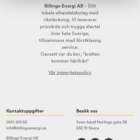
Billinge Energi AB
– Ditt
lokala elhandelsbolag med
rikstäckning. Vi levererar
prisvärda och trygga elavtal
över hela Sverige,
tillsammans med förstklassig
service.
Oavsett var du bor, "kraften
kommer härifrån"
Vår integritetspolicy
Kontaktuppgifter
Besök oss
0511-215 50
Sven Adolf Norlings gata 38
info@billingeenergi.se
532 31 Skara
Billinge Energi AB