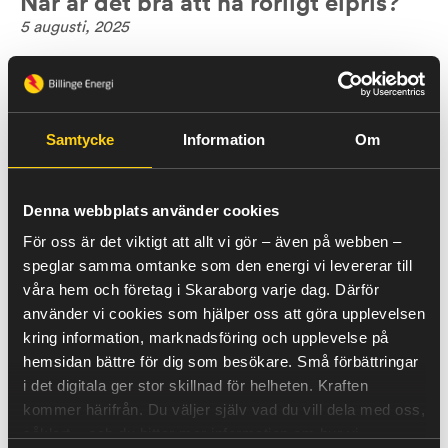
När är det bra att ha rörligt elpris?
5 augusti, 2025
Rörligt elpris passar dig som kan hantera svängningar i
elpriset. Det är ofta billigare över tid än fastpris, särskilt
under perioder med låg efterfrågan, som vår och
sommar.
Samtycke
Information
Om
Läs mer
Denna webbplats använder cookies
Vad är ett rörligt elavtal?
För oss är det viktigt att allt vi gör – även på webben –
5 augusti, 2025
speglar samma omtanke som den energi vi levererar till
våra hem och företag i Skaraborg varje dag. Därför
Ett rörligt elavtal innebär att elpriset varierar varje
använder vi cookies som hjälper oss att göra upplevelsen
månad. Priset baseras på det genomsnittliga spotpriset
kring information, marknadsföring och upplevelse på
på elbörsen Nord Pool, för det elområde du tillhör (t.ex.
SE3). Du betalar alltså olika pris per kWh varje månad.
hemsidan bättre för dig som besökare. Små förbättringar
i det digitala ger stor skillnad för helheten.
Kraften
Läs mer
kommer härifrån.
Du väljer själv vad du vill dela med oss,
såklart – och du hittar mer information om hur vi