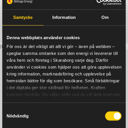
Samtycke
Information
Om
Denna webbplats använder cookies
[bankid-registration]
För oss är det viktigt att allt vi gör – även på webben –
speglar samma omtanke som den energi vi levererar till
våra hem och företag i Skaraborg varje dag. Därför
använder vi cookies som hjälper oss att göra upplevelsen
kring information, marknadsföring och upplevelse på
hemsidan bättre för dig som besökare. Små förbättringar
i det digitala ger stor skillnad för helheten.
Billinge Energi AB
Kraften
– Ditt
lokala elhandelsbolag med
kommer härifrån.
Du väljer själv vad du vill dela med oss,
rikstäckning. Vi levererar
såklart – och du hittar mer information om hur vi
prisvärda och trygga elavtal
använder cookies
här
.
Samtyckesval
över hela Sverige,
Nödvändig
tillsammans med förstklassig
service.