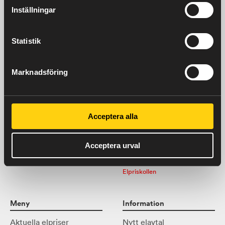
Oavsett var du bor, "kraften
Inställningar
kommer härifrån"
Vår integritetspolicy
Statistik
Marknadsföring
Kontaktuppgifter
Besök oss
Acceptera alla
0511-215 50
Sven Adolf Norlings gata 38
info@billingeenergi.se
532 31 Skara
Billinge Energi AB
Acceptera urval
Sven Adolf Norlings gata 35
532 31 Skara
Elpriskollen
Meny
Information
Aktuella elpriser
Nytt elavtal