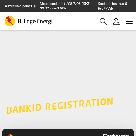
Medelspotpris (1/08-7/08 (SE3):
Spotpris just nu:
6
Aktuella elpriser
30.93 öre/kWh
öre/kWh
BANKID REGISTRATION